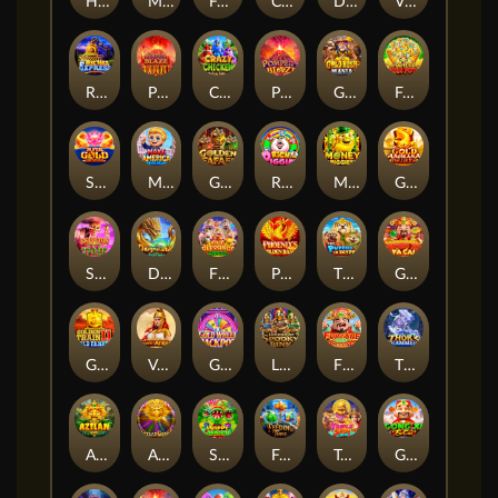
Huffin’ And Puffin’ Ultra Wheel
MUMMY'S CURSE
Fuyu Phoenix
Crown of Olympus
Dragon Link Collection
VEGAS CASH LINK
Riches Express
Pompeii’s Blaze 1000
Crazy Chicken
Pompeil Blaze
Gold Rush Mania
Fortune Gold Pots
Super Gold Arowana
Make America Great Again
GOLDEN FAFAFA
RICH PIGGIES WORLD
Money Piggies
GOLD AROWANA
Skeleton Thief
Dragon Link Fortune
FIVE BLESSINGS ARRIVE
Phoenix's Golden Basin
THE PUPPIES IN EGYPT
GONG XI FA CAI
GOLDEN TRAIN 2
Valiant of Athena
Gold Wheel Jackpot
LEGEND OF SPOOKY LINK
FORTUNE GOD BLESSING
Thor's Hammer
Aztlan Gems
AZTLAN GEMS2
SNAPPY CARNIVAL
Feeding Time
Triple Spin Xtreme
GONG XI FA CAI