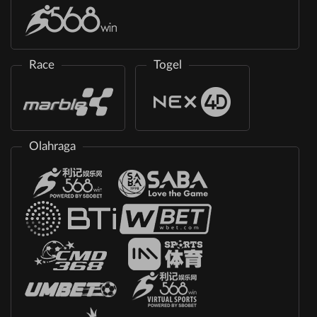
Race
Togel
Olahraga