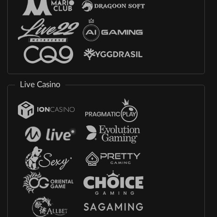
Live Casino