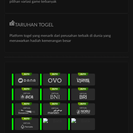
pilihan variasi game terbanyak
TARUHAN TOGEL
Platform togel yang menarik dari perusahan terbaik di dunia yang
menawarkan hadiah kemenangan besar