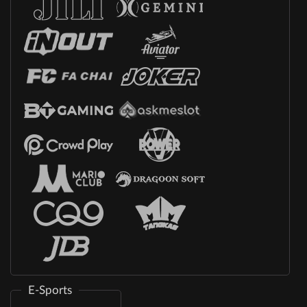
E-Sports