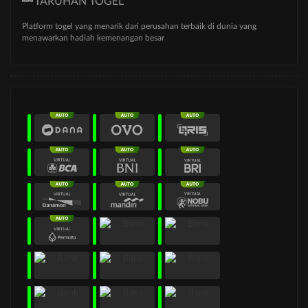
TARUHAN TOGEL
Platform togel yang menarik dari perusahan terbaik di dunia yang
menawarkan hadiah kemenangan besar