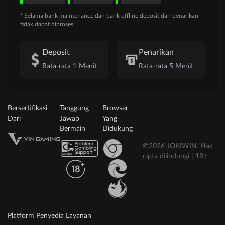
* Selama bank maintenance dan bank offline deposit dan penarikan
tidak dapat diproses
Deposit
Penarikan
Rata-rata 1 Menit
Rata-rata 5 Menit
Bersertifikasi
Tanggung
Browser
Dari
Jawab
Yang
Bermain
Didukung
©2026 JOKIWIN. Hak
cipta dilindungi | 18+
Platform Penyedia Layanan