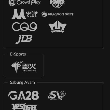
E-Sports
Sabung Ayam