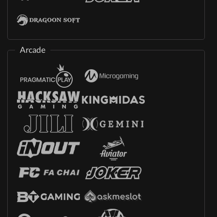
Arcade