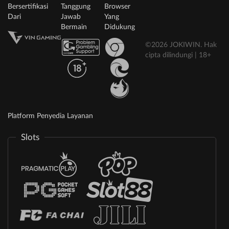
Bersertifikasi
Tanggung
Browser
Dari
Jawab
Yang
Bermain
Didukung
©2026 JOKIWIN. Hak
cipta dilindungi | 18+
Platform Penyedia Layanan
Slots