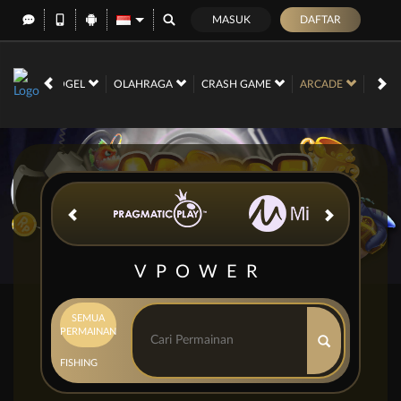
MASUK
DAFTAR
RACE
TOGEL
OLAHRAGA
CRASH GAME
ARCADE
E-SP
VPOWER
SEMUA
PERMAINAN
FISHING