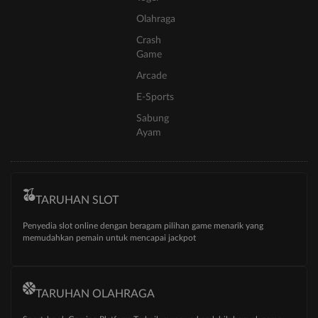
Olahraga
Crash
Game
Arcade
E-Sports
Sabung
Ayam
TARUHAN SLOT
Penyedia slot online dengan beragam pilihan game menarik yang
memudahkan pemain untuk mencapai jackpot
TARUHAN OLAHRAGA