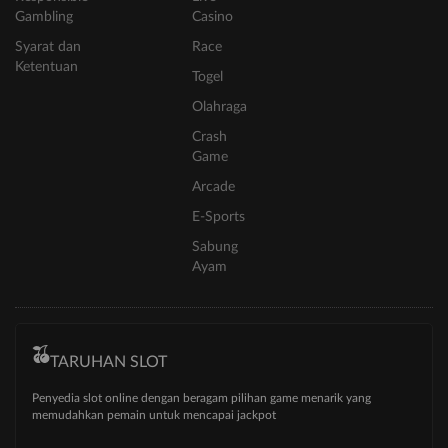
Gambling
Casino
Syarat dan
Race
Ketentuan
Togel
Olahraga
Crash
Game
Arcade
E-Sports
Sabung
Ayam
TARUHAN SLOT
Penyedia slot online dengan beragam pilihan game menarik yang
memudahkan pemain untuk mencapai jackpot