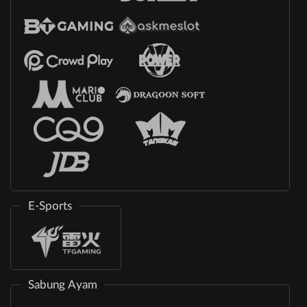
E-Sports
Sabung Ayam