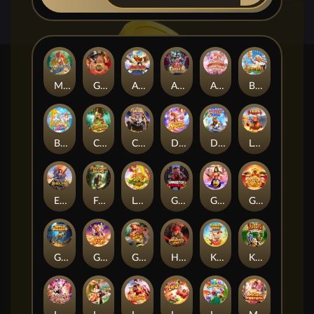
Mermaid's Treasure
Gladiators
Adventures Of Caramelo
Amazing Circus
Aphrodite - Goddess of Love
Bierfest Delight
Bikini Babes
Chasing Leprechaun Coins
Countdown to Fortune
Dragon Wonder
Ducky Spin
Legendary El Toro
Empress of the Black Seas
Forbidden Island
Longevity dragon(Fulong)
Gangster's Paradise
Gates Of Kunlun
God of Fortune
Gold Seekers
Golden Gallop
Golden Hatch
Heavenly Sage
Kawaii Neko
Kung Fu Warrior