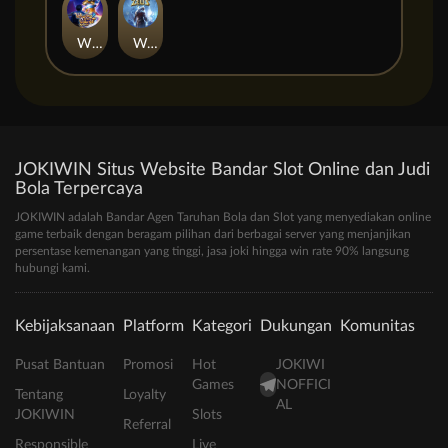
Wishes of the Genie
Wrath of Zeus
JOKIWIN Situs Website Bandar Slot Online dan Judi
Bola Terpercaya
JOKIWIN adalah Bandar Agen Taruhan Bola dan Slot yang menyediakan online
game terbaik dengan beragam pilihan dari berbagai server yang menjanjikan
persentase kemenangan yang tinggi, jasa joki hingga win rate 90% langsung
hubungi kami.
Kebijaksanaan
Platform
Kategori
Dukungan
Komunitas
Pusat Bantuan
Promosi
Hot
JOKIWI
Games
NOFFICI
Tentang
Loyalty
AL
JOKIWIN
Slots
Referral
Responsible
Live