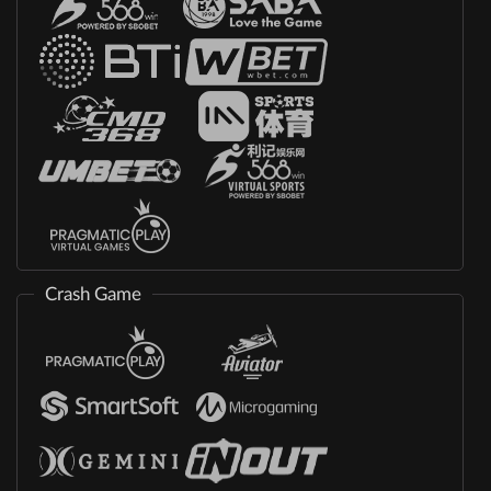
Crash Game