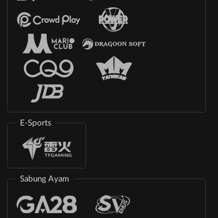
E-Sports
Sabung Ayam