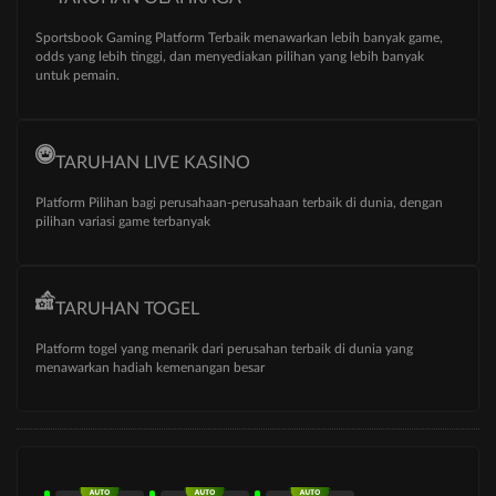
Sportsbook Gaming Platform Terbaik menawarkan lebih banyak game,
odds yang lebih tinggi, dan menyediakan pilihan yang lebih banyak
untuk pemain.
TARUHAN LIVE KASINO
Platform Pilihan bagi perusahaan-perusahaan terbaik di dunia, dengan
pilihan variasi game terbanyak
TARUHAN TOGEL
Platform togel yang menarik dari perusahan terbaik di dunia yang
menawarkan hadiah kemenangan besar