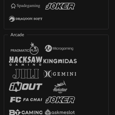
Arcade