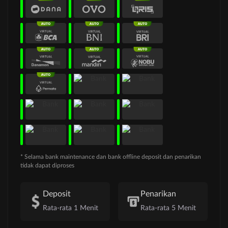
* Selama bank maintenance dan bank offline deposit dan penarikan
tidak dapat diproses
Deposit
Penarikan
Rata-rata 1 Menit
Rata-rata 5 Menit