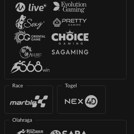
Race
Togel
Olahraga