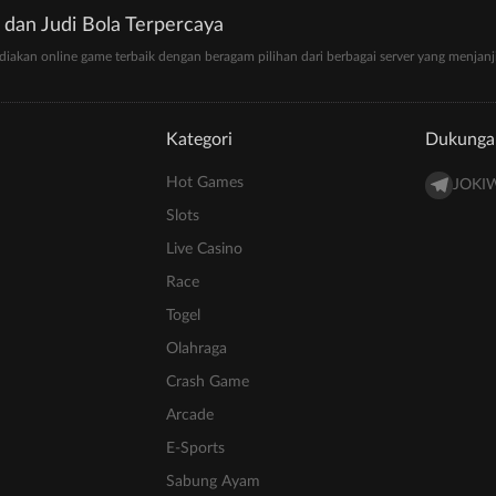
dan Judi Bola Terpercaya
an online game terbaik dengan beragam pilihan dari berbagai server yang menjanjik
Kategori
Dukunga
Hot Games
JOKI
Slots
Live Casino
Race
Togel
Olahraga
Crash Game
Arcade
E-Sports
Sabung Ayam