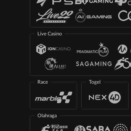
Live Casino
Race
Togel
Olahraga