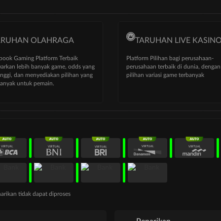
ARUHAN OLAHRAGA
TARUHAN LIVE KASIN
book Gaming Platform Terbaik
Platform Pilihan bagi perusahaan-
rkan lebih banyak game, odds yang
perusahaan terbaik di dunia, dengan
tinggi, dan menyediakan pilihan yang
pilihan variasi game terbanyak
banyak untuk pemain.
arikan tidak dapat diproses