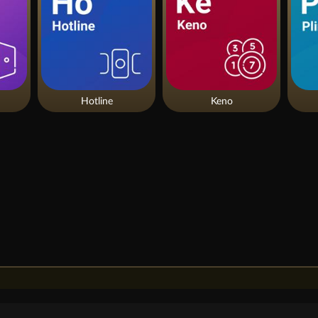
Hotline
Keno