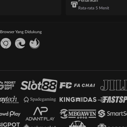
Penarikan
Rata-rata 5 Menit
Browser Yang Didukung