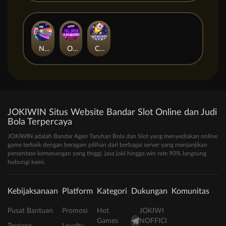
Nyan Cat
Out Run
Cash Or Crash
JOKIWIN Situs Website Bandar Slot Online dan Judi
Bola Terpercaya
JOKIWIN adalah Bandar Agen Taruhan Bola dan Slot yang menyediakan online
game terbaik dengan beragam pilihan dari berbagai server yang menjanjikan
persentase kemenangan yang tinggi, jasa joki hingga win rate 90% langsung
hubungi kami.
Kebijaksanaan
Platform
Kategori
Dukungan
Komunitas
Pusat Bantuan
Promosi
Hot
JOKIWI
Games
NOFFICI