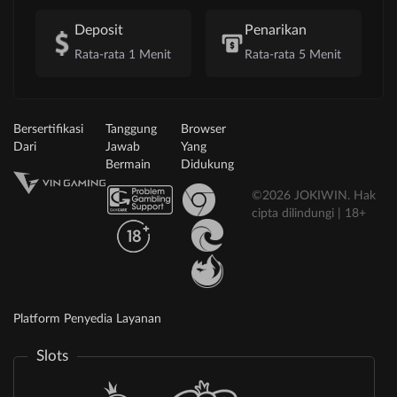
Deposit
Penarikan
Rata-rata 1 Menit
Rata-rata 5 Menit
Bersertifikasi
Tanggung
Browser
Dari
Jawab
Yang
Bermain
Didukung
©2026 JOKIWIN. Hak
cipta dilindungi | 18+
Platform Penyedia Layanan
Slots