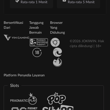
Rata-rata 1 Menit
Rata-rata 5 Menit
Bersertifikasi
Tanggung
Browser
Dari
Jawab
Yang
Bermain
Didukung
©2026 JOKIWIN. Hak
cipta dilindungi | 18+
Platform Penyedia Layanan
Slots