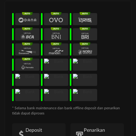
* Selama bank maintenance dan bank offline deposit dan penarikan
tidak dapat diproses
Deposit
Penarikan