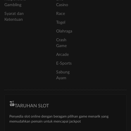
Gambling
Casino
Syarat dan
Race
Ketentuan
Togel
Olahraga
Crash
Game
Arcade
E-Sports
Sabung
Ayam
TARUHAN SLOT
Penyedia slot online dengan beragam pilihan game menarik yang
memudahkan pemain untuk mencapai jackpot