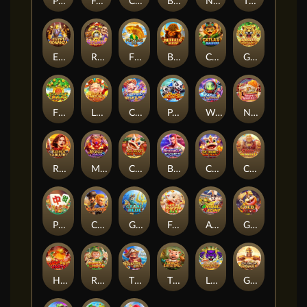
PHOENIX FEVER
Fortune Money Boom
CHILIHUAHUA
BAD RICH WOLF
NIGHT MARKET 2
TREASURE RAIDERS
EGYPT BONANZA
RICH ＭAN
FORTUNE KOI
BUFFALO WAYS
CATLA'S MONEY MACHINE
GOLDEN PANTHER
FORTUNE EGG
Lucky Fortune 3x3
CYBER GOD OF FORTUNE⁺
PANDA DRAGON BOAT
WAR OF THE UNIVERSE
NIGHT MARKET
Roma Gladiatrix
MERGE MAGIC
CHINESE NEW YEAR
Boxing Riches
CHINESE NEW YEAR 2
CRAZY BUFFALO
PONG PONG HU
COWBOYS
GRAND BLUE
Fortune Sheep
ANIMAL RACING
GOLD RUSH
HOT POT PARTY
ROBIN HOOD
TREASURE CRUISE
THREE LITTLE PIGS
LUXURY GOLDEN PANTHER
GLORY OF ROME