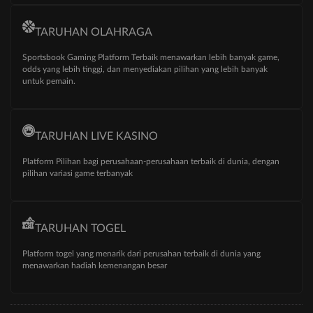
TARUHAN OLAHRAGA
Sportsbook Gaming Platform Terbaik menawarkan lebih banyak game,
odds yang lebih tinggi, dan menyediakan pilihan yang lebih banyak
untuk pemain.
TARUHAN LIVE KASINO
Platform Pilihan bagi perusahaan-perusahaan terbaik di dunia, dengan
pilihan variasi game terbanyak
TARUHAN TOGEL
Platform togel yang menarik dari perusahan terbaik di dunia yang
menawarkan hadiah kemenangan besar