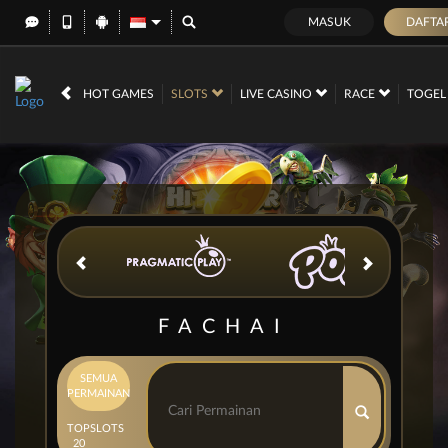
MASUK
DAFTA
IDR
12,664,942,
HOT GAMES
SLOTS
LIVE CASINO
RACE
TOGE
FACHAI
SEMUA
PERMAINAN
TOP
SLOTS
20